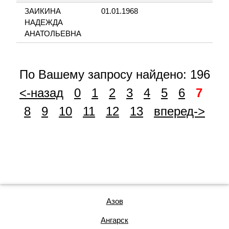
ЗАИКИНА
01.01.1968
НО
НАДЕЖДА
ЛЕ
АНАТОЛЬЕВНА
НО
По Вашему запросу найдено: 196
<-назад
0
1
2
3
4
5
6
7
8
9
10
11
12
13
вперед->
Азов
Ангарск